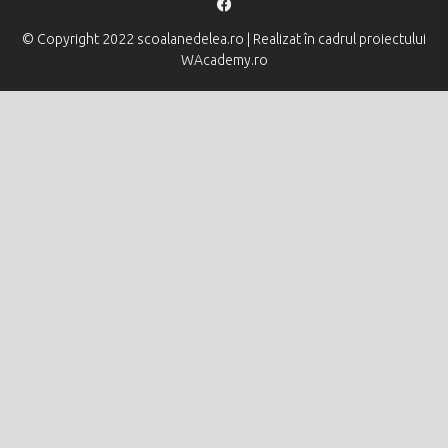
© Copyright 2022 scoalanedelea.ro | Realizat în cadrul proiectului
WAcademy.ro