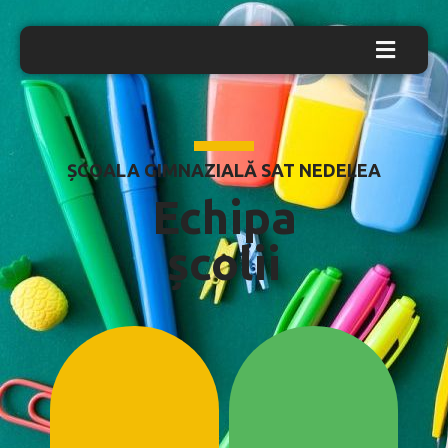
ȘCOALA GIMNAZIALĂ SAT NEDELEA
Echipa
școlii