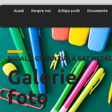
Acasă
Despre noi
Echipa școlii
Documente
ȘCOALA GIMNAZIALĂ SAT NEDE
Galerie
foto