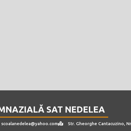
MNAZIALĂ SAT NEDELEA
scoalanedelea@yahoo.com
Str. Gheorghe Cantacuzino, Nr