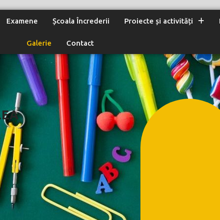
Examene
Școala Încrederii
Proiecte și activități
Galerie
Contact
LEA